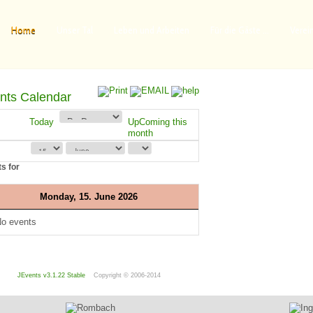
Home
Unser Tal
Leben und Arbeiten
Für die Gäste ...
Verei
nts Calendar
Today
UpComing this
month
s for
Monday, 15. June 2026
o events
JEvents v3.1.22 Stable
Copyright © 2006-2014