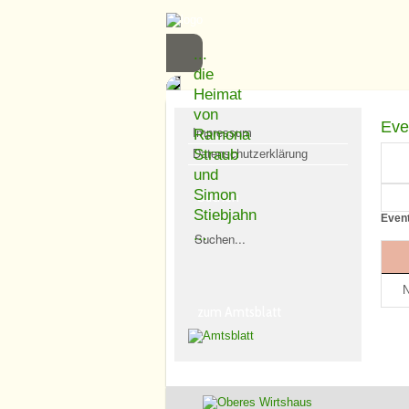
...
die
Heimat
von
Eve
Impressum
Ramona
Straub
Datenschutzerklärung
und
Simon
Suchen
Stiebjahn
Event
...
N
zum Amtsblatt