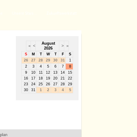
ne
Unsere Stars ...
Zukunftswerkstatt
August
«
<
>
»
2026
S
M
T
W
T
F
S
26
27
28
29
30
31
1
2
3
4
5
6
7
8
9
10
11
12
13
14
15
16
17
18
19
20
21
22
23
24
25
26
27
28
29
30
31
1
2
3
4
5