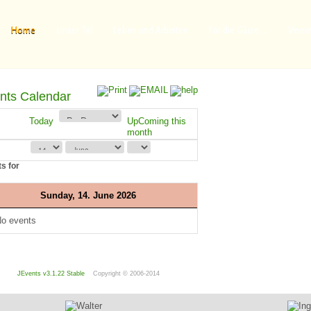
Home
Unser Tal
Leben und Arbeiten
Für die Gäste ...
Verei
nts Calendar
Today
UpComing this
month
s for
Sunday, 14. June 2026
o events
JEvents v3.1.22 Stable
Copyright © 2006-2014