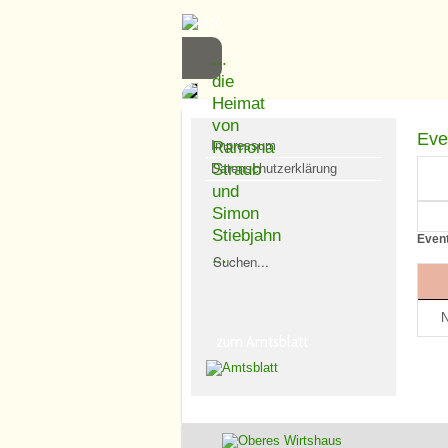
...
die
Heimat
von
Eve
Impressum
Ramona
Straub
Datenschutzerklärung
und
Simon
Suchen
Stiebjahn
Event
...
N
zum Amtsblatt