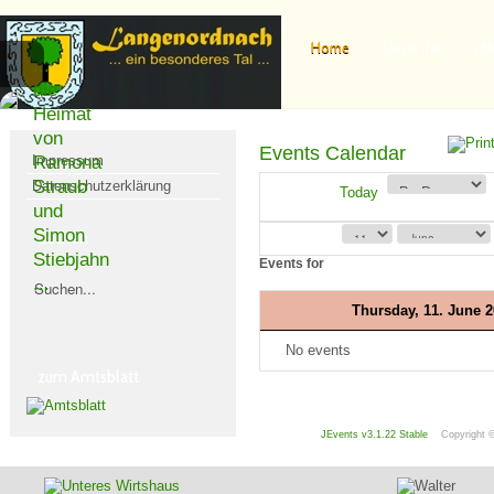
Home
Unser Tal
Leb
...
die
Heimat
von
Events Calendar
Impressum
Ramona
Straub
Datenschutzerklärung
Today
und
Simon
Suchen
Stiebjahn
Events for
...
Thursday, 11. June 
No events
zum Amtsblatt
JEvents v3.1.22 Stable
Copyright 