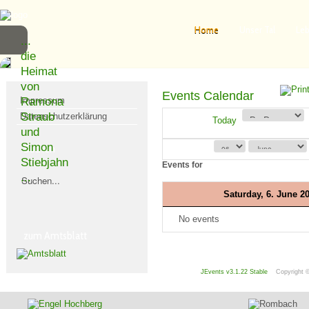
Home
Unser Tal
Leb
...
die
Heimat
von
Events Calendar
Impressum
Ramona
Straub
Datenschutzerklärung
Today
und
Simon
Suchen
Stiebjahn
Events for
...
Saturday, 6. June 2
No events
zum Amtsblatt
JEvents v3.1.22 Stable
Copyright 