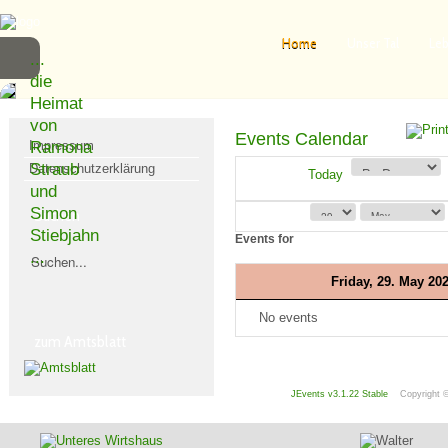
Home
Unser Tal
Leb
...
die
Heimat
von
Events Calendar
Impressum
Ramona
Straub
Datenschutzerklärung
Today
und
Simon
Suchen
Stiebjahn
Events for
...
Friday, 29. May 20
No events
zum Amtsblatt
JEvents v3.1.22 Stable
Copyright 